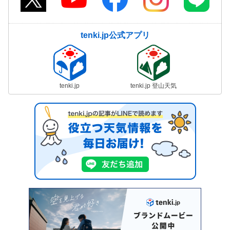
tenki.jp公式アプリ
tenki.jp
tenki.jp 登山天気