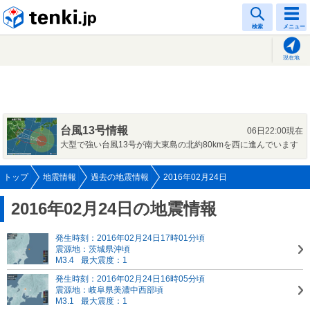
tenki.jp
検索
メニュー
現在地
台風13号情報
06日22:00現在
大型で強い台風13号が南大東島の北約80kmを西に進んでいます
トップ
地震情報
過去の地震情報
2016年02月24日
2016年02月24日の地震情報
発生時刻：2016年02月24日17時01分頃
震源地：茨城県沖頃
M3.4
最大震度：1
発生時刻：2016年02月24日16時05分頃
震源地：岐阜県美濃中西部頃
M3.1
最大震度：1