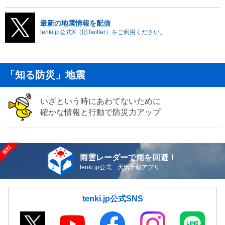
最新の地震情報を配信
tenki.jp公式X（旧Twitter）をご利用ください。
「知る防災」地震
いざという時にあわてないために
確かな情報と行動で防災力アップ
雨雲レーダーで雨を回避！
tenki.jp公式 天気予報アプリ
tenki.jp公式SNS