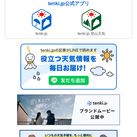
tenki.jp公式アプリ
tenki.jp
tenki.jp 登山天気