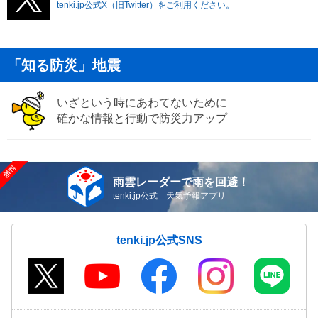
tenki.jp公式X（旧Twitter）をご利用ください。
「知る防災」地震
いざという時にあわてないために
確かな情報と行動で防災力アップ
雨雲レーダーで雨を回避！
tenki.jp公式 天気予報アプリ
tenki.jp公式SNS