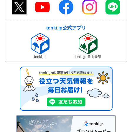
tenki.jp公式アプリ
tenki.jp
tenki.jp 登山天気