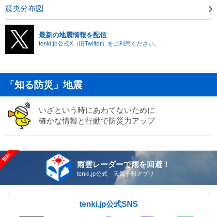
震央分布図
最新の地震情報を配信
tenki.jp公式X（旧Twitter）をご利用ください。
「知る防災」地震
いざという時にあわてないために
確かな情報と行動で防災力アップ
雨雲レーダーで雨を回避！
tenki.jp公式 天気予報アプリ
tenki.jp公式SNS