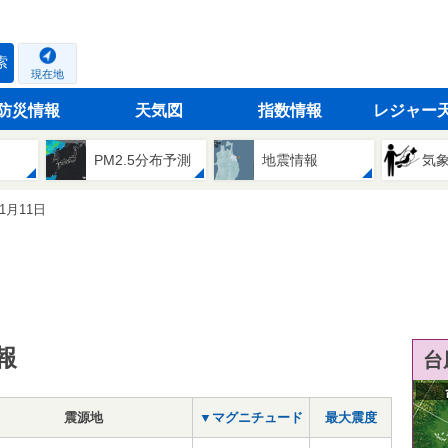
索
現在地
防災情報
天気図
指数情報
レジャー
PM2.5分布予測
地震情報
気
01月11日
報
台
震源地
▼マグニチュード
最大震度