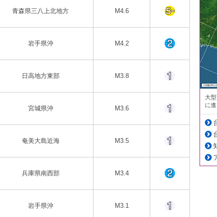
青森県三八上北地方
M4.6
岩手県沖
M4.2
日高地方東部
M3.8
大型
に進
宮城県沖
M3.6
奄美大島近海
M3.5
兵庫県南西部
M3.4
岩手県沖
M3.1