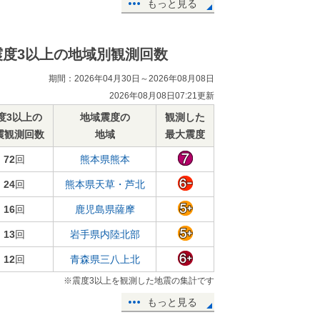
もっと見る
震度3以上の地域別観測回数
期間：2026年04月30日～2026年08月08日
2026年08月08日07:21更新
度3以上の
地域震度の
観測した
震観測回数
地域
最大震度
72
回
熊本県熊本
24
回
熊本県天草・芦北
16
回
鹿児島県薩摩
13
回
岩手県内陸北部
12
回
青森県三八上北
※震度3以上を観測した地震の集計です
もっと見る