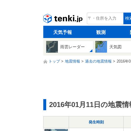
tenki.jp
検
天気予報
観測
雨雲レーダー
天気図
トップ
地震情報
過去の地震情報
2016年
2016年01月11日の地震情
発生時刻