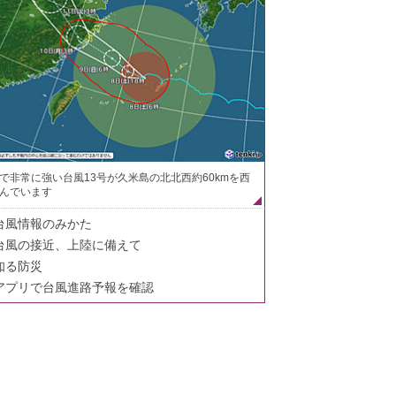
で非常に強い台風13号が久米島の北北西約60kmを西
んでいます
台風情報のみかた
台風の接近、上陸に備えて
知る防災
アプリで台風進路予報を確認