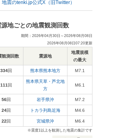
地震のtenki.jp公式X（旧Twitter）
震源地ごとの地震観測回数
期間：2026年04月30日～2026年08月08日
2026年08月08日07:20更新
地震規模
震観測回数
震源地
の最大
334
回
熊本県熊本地方
M7.1
熊本県天草・芦北地
111
回
M6.1
方
56
回
岩手県沖
M7.2
24
回
トカラ列島近海
M4.6
22
回
宮城県沖
M6.4
※震度1以上を観測した地震の集計です