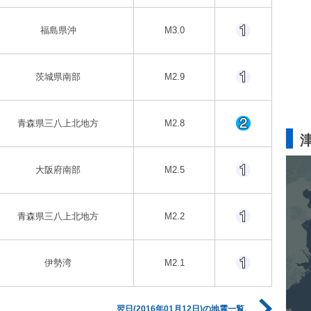
福島県沖
M3.0
茨城県南部
M2.9
青森県三八上北地方
M2.8
大阪府南部
M2.5
青森県三八上北地方
M2.2
伊勢湾
M2.1
翌日(2016年01月12日)の地震一覧