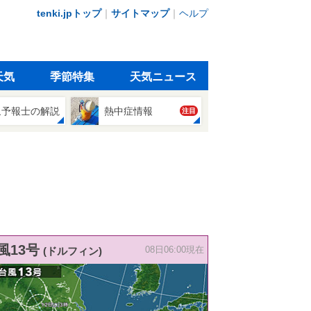
tenki.jpトップ
｜
サイトマップ
｜
ヘルプ
天気
季節特集
天気ニュース
象予報士の解説
熱中症情報
注目
風13号
(ドルフィン)
08日06:00現在