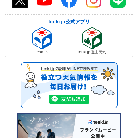
tenki.jp公式アプリ
tenki.jp
tenki.jp 登山天気