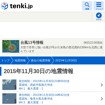
tenki.jp
検索
メニュー
現在地
台風13号情報
08日22:00現在
大型で非常に強い台風13号が久米島の西北西約230kmを北西に進
んでいます
トップ
地震情報
過去の地震情報
2015年11月30日
2015年11月30日の地震情報
発生時刻：2015年11月30日21時50分頃
震源地：房総半島南方沖頃
M4.1
最大震度：1
発生時刻：2015年11月30日14時42分頃
震源地：奄美大島北東沖頃
M4.3
最大震度：1