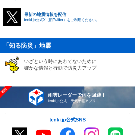
最新の地震情報を配信
tenki.jp公式X（旧Twitter）をご利用ください。
「知る防災」地震
いざという時にあわてないために
確かな情報と行動で防災力アップ
雨雲レーダーで雨を回避！
tenki.jp公式 天気予報アプリ
tenki.jp公式SNS