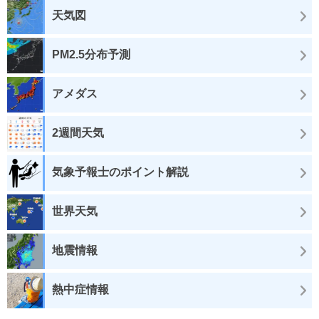
天気図
PM2.5分布予測
アメダス
2週間天気
気象予報士のポイント解説
世界天気
地震情報
熱中症情報