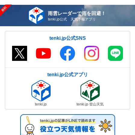
雨雲レーダーで雨を回避！
tenki.jp公式 天気予報アプリ
tenki.jp公式SNS
tenki.jp公式アプリ
tenki.jp
tenki.jp 登山天気