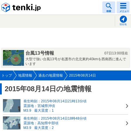
tenki.jp
検索
メニュー
現在地
台風13号情報
07日13:00現在
大型で強い台風13号が名護市の北北東約40kmを西南西に進んで
います
トップ
地震情報
過去の地震情報
2015年08月14日
2015年08月14日の地震情報
発生時刻：2015年08月14日21時13分頃
震源地：宮城県沖頃
M3.9
最大震度：1
発生時刻：2015年08月14日18時48分頃
震源地：高知県中部頃
M3.9
最大震度：2