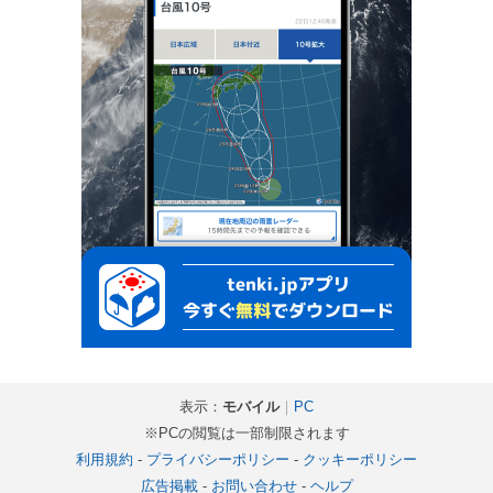
表示：
モバイル
｜
PC
※PCの閲覧は一部制限されます
利用規約
-
プライバシーポリシー
-
クッキーポリシー
広告掲載
-
お問い合わせ
-
ヘルプ