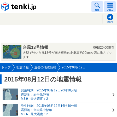
tenki.jp
検索
メニュー
現在地
台風13号情報
06日20:00現在
大型で強い台風13号が南大東島の北北東約90kmを西に進んでい
ます
トップ
地震情報
過去の地震情報
2015年08月12日
2015年08月12日の地震情報
発生時刻：2015年08月12日20時38分頃
震源地：岩手県沖頃
M3.9
最大震度：2
発生時刻：2015年08月12日16時40分頃
震源地：宮城県中部頃
M2.6
最大震度：2