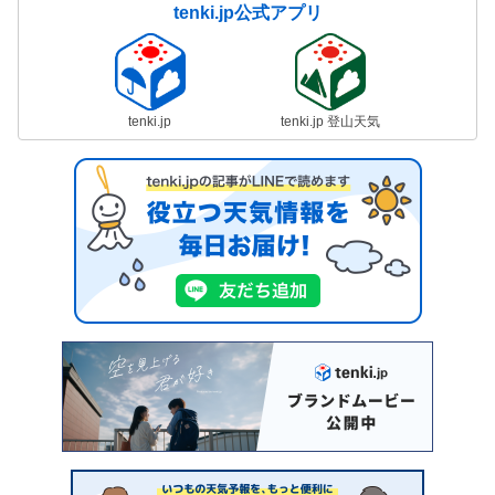
tenki.jp公式アプリ
tenki.jp
tenki.jp 登山天気