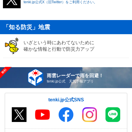
tenki.jp公式X（旧Twitter）をご利用ください。
「知る防災」地震
いざという時にあわてないために
確かな情報と行動で防災力アップ
雨雲レーダーで雨を回避！
tenki.jp公式 天気予報アプリ
tenki.jp公式SNS