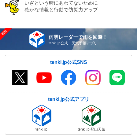
いざという時にあわてないために
確かな情報と行動で防災力アップ
雨雲レーダーで雨を回避！
tenki.jp公式 天気予報アプリ
tenki.jp公式SNS
tenki.jp公式アプリ
tenki.jp
tenki.jp 登山天気