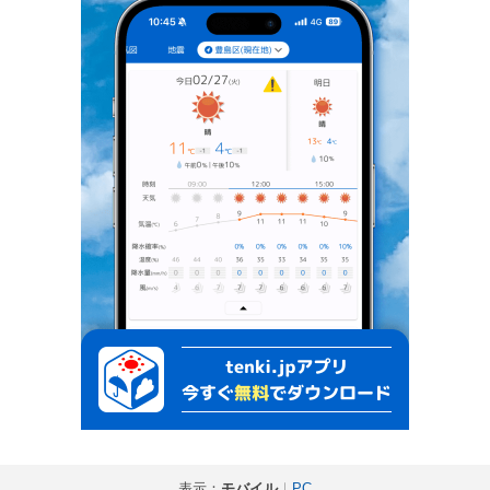
表示：
モバイル
｜
PC