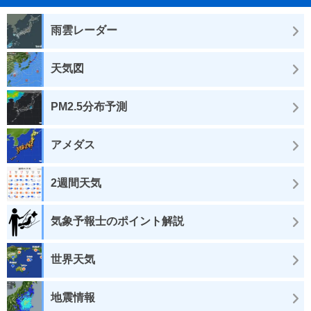
雨雲レーダー
天気図
PM2.5分布予測
アメダス
2週間天気
気象予報士のポイント解説
世界天気
地震情報