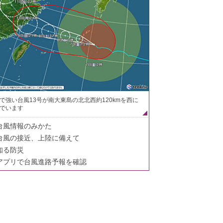
で強い台風13号が南大東島の北北西約120kmを西に
でいます
台風情報のみかた
台風の接近、上陸に備えて
知る防災
アプリで台風進路予報を確認