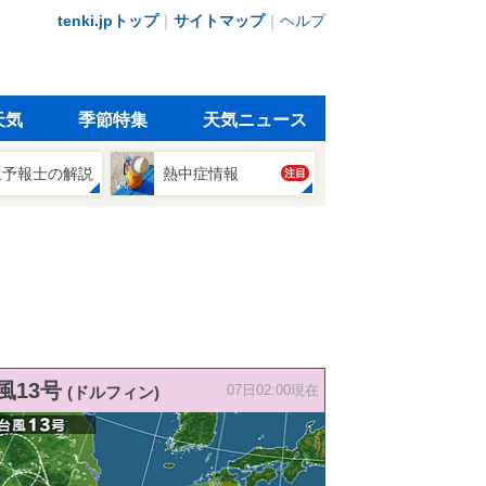
tenki.jpトップ
｜
サイトマップ
｜
ヘルプ
天気
季節特集
天気ニュース
象予報士の解説
熱中症情報
注目
風13号
(ドルフィン)
07日02:00現在