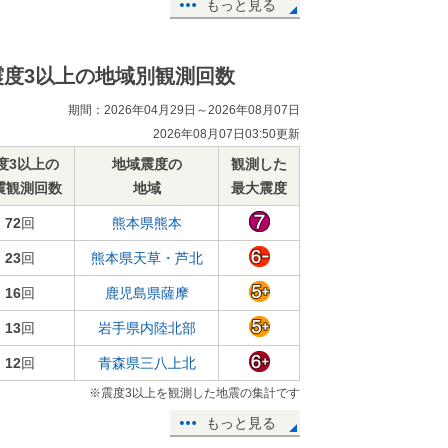
もっと見る
震度3以上の地域別観測回数
期間：2026年04月29日～2026年08月07日
2026年08月07日03:50更新
度3以上の
地域震度の
観測した
震観測回数
地域
最大震度
72
回
熊本県熊本
23
回
熊本県天草・芦北
16
回
鹿児島県薩摩
13
回
岩手県内陸北部
12
回
青森県三八上北
※震度3以上を観測した地震の集計です
もっと見る