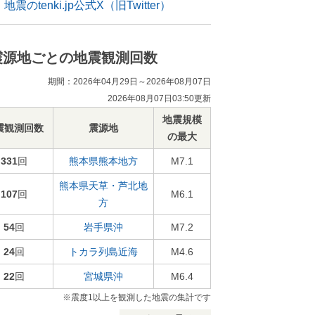
地震のtenki.jp公式X（旧Twitter）
震源地ごとの地震観測回数
期間：2026年04月29日～2026年08月07日
2026年08月07日03:50更新
地震規模
震観測回数
震源地
の最大
331
回
熊本県熊本地方
M7.1
熊本県天草・芦北地
107
回
M6.1
方
54
回
岩手県沖
M7.2
24
回
トカラ列島近海
M4.6
22
回
宮城県沖
M6.4
※震度1以上を観測した地震の集計です