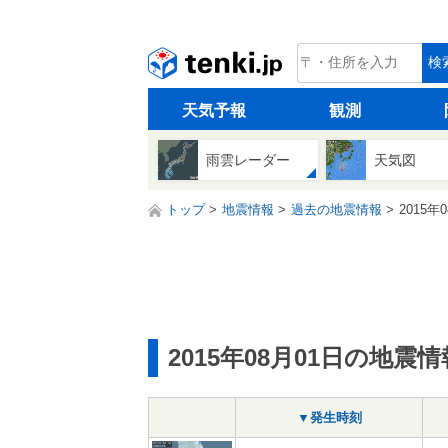
tenki.jp
検
天気予報
観測
雨雲レーダー
天気図
トップ
地震情報
過去の地震情報
2015年
2015年08月01日の地震情
▼発生時刻