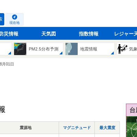
索
現在地
防災情報
天気図
指数情報
レジャー
PM2.5分布予測
地震情報
気
08月01日
報
台
震源地
マグニチュード
最大震度