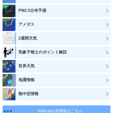
PM2.5分布予測
アメダス
2週間天気
気象予報士のポイント解説
世界天気
地震情報
熱中症情報
tenki.jpの全情報はこちら