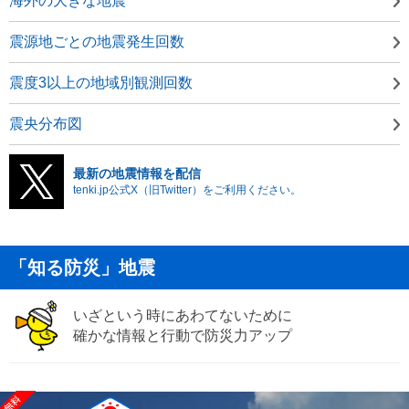
海外の大きな地震
震源地ごとの地震発生回数
震度3以上の地域別観測回数
震央分布図
最新の地震情報を配信
tenki.jp公式X（旧Twitter）をご利用ください。
「知る防災」地震
いざという時にあわてないために
確かな情報と行動で防災力アップ