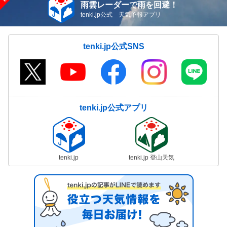
雨雲レーダーで雨を回避！
tenki.jp公式 天気予報アプリ
tenki.jp公式SNS
tenki.jp公式アプリ
tenki.jp
tenki.jp 登山天気