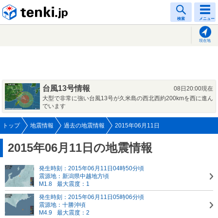
tenki.jp
検索
メニュー
現在地
台風13号情報
08日20:00現在
大型で非常に強い台風13号が久米島の西北西約200kmを西に進ん
でいます
トップ
地震情報
過去の地震情報
2015年06月11日
2015年06月11日の地震情報
発生時刻：2015年06月11日04時50分頃
震源地：新潟県中越地方頃
M1.8
最大震度：1
発生時刻：2015年06月11日05時06分頃
震源地：十勝沖頃
M4.9
最大震度：2