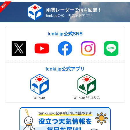
雨雲レーダーで雨を回避！
tenki.jp公式 天気予報アプリ
tenki.jp公式SNS
tenki.jp公式アプリ
tenki.jp
tenki.jp 登山天気