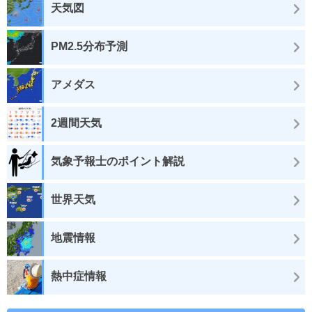
天気図
PM2.5分布予測
アメダス
2週間天気
気象予報士のポイント解説
世界天気
地震情報
熱中症情報