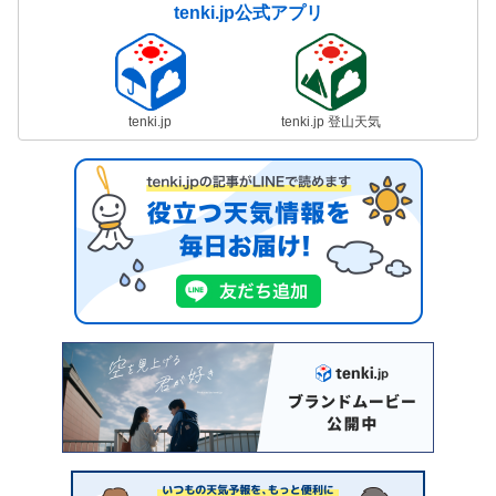
tenki.jp公式アプリ
tenki.jp
tenki.jp 登山天気