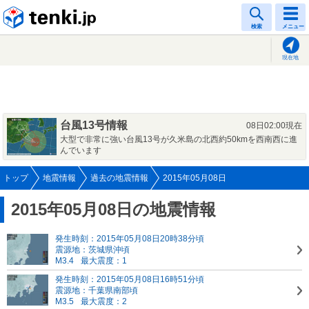
tenki.jp
検索
メニュー
現在地
台風13号情報
08日02:00現在
大型で非常に強い台風13号が久米島の北西約50kmを西南西に進
んでいます
トップ
地震情報
過去の地震情報
2015年05月08日
2015年05月08日の地震情報
発生時刻：2015年05月08日20時38分頃
震源地：茨城県沖頃
M3.4
最大震度：1
発生時刻：2015年05月08日16時51分頃
震源地：千葉県南部頃
M3.5
最大震度：2