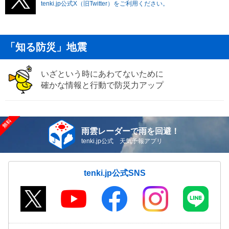
tenki.jp公式X（旧Twitter）をご利用ください。
「知る防災」地震
いざという時にあわてないために
確かな情報と行動で防災力アップ
雨雲レーダーで雨を回避！
tenki.jp公式 天気予報アプリ
tenki.jp公式SNS