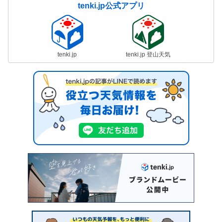
tenki.jp公式アプリ
tenki.jp
tenki.jp 登山天気