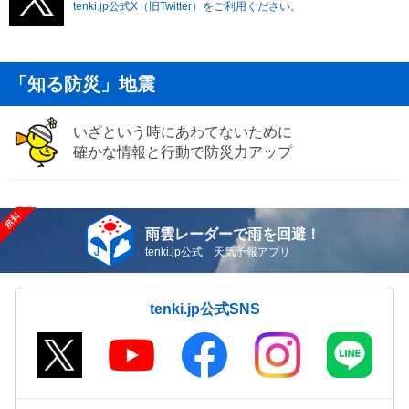
tenki.jp公式X（旧Twitter）をご利用ください。
「知る防災」地震
いざという時にあわてないために
確かな情報と行動で防災力アップ
雨雲レーダーで雨を回避！
tenki.jp公式 天気予報アプリ
tenki.jp公式SNS