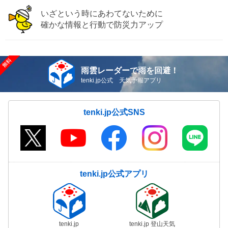
いざという時にあわてないために
確かな情報と行動で防災力アップ
雨雲レーダーで雨を回避！
tenki.jp公式 天気予報アプリ
tenki.jp公式SNS
tenki.jp公式アプリ
tenki.jp
tenki.jp 登山天気