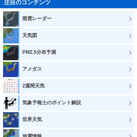
注目のコンテンツ
雨雲レーダー
天気図
PM2.5分布予測
アメダス
2週間天気
気象予報士のポイント解説
世界天気
地震情報