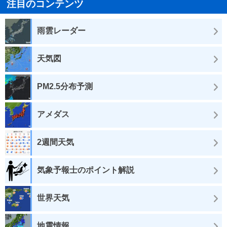
注目のコンテンツ
雨雲レーダー
天気図
PM2.5分布予測
アメダス
2週間天気
気象予報士のポイント解説
世界天気
地震情報