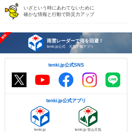
いざという時にあわてないために
確かな情報と行動で防災力アップ
雨雲レーダーで雨を回避！
tenki.jp公式 天気予報アプリ
tenki.jp公式SNS
tenki.jp公式アプリ
tenki.jp
tenki.jp 登山天気