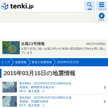
tenki.jp
検索
メニュー
現在地
台風13号情報
08日15:00現在
大型で非常に強い台風13号が久米島の西北西約170kmを西に進ん
でいます
トップ
地震情報
過去の地震情報
2015年03月15日
2015年03月15日の地震情報
発生時刻：2015年03月15日23時44分頃
震源地：静岡県伊豆地方頃
M3.5
最大震度：2
発生時刻：2015年03月15日23時01分頃
震源地：茨城県北部頃
M2.9
最大震度：2