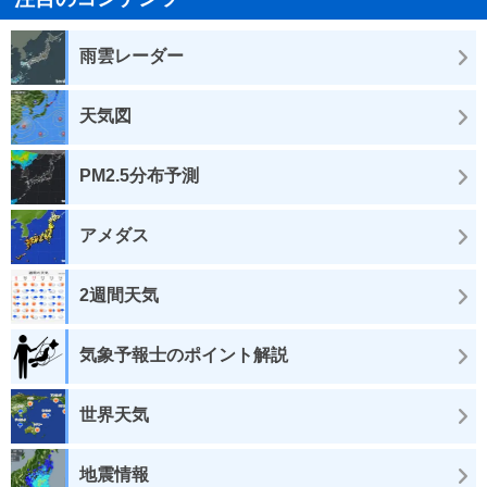
雨雲レーダー
天気図
PM2.5分布予測
アメダス
2週間天気
気象予報士のポイント解説
世界天気
地震情報