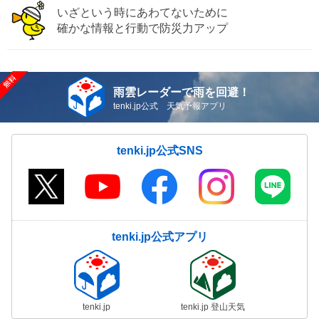
いざという時にあわてないために
確かな情報と行動で防災力アップ
雨雲レーダーで雨を回避！
tenki.jp公式 天気予報アプリ
tenki.jp公式SNS
tenki.jp公式アプリ
tenki.jp
tenki.jp 登山天気