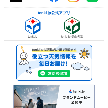
tenki.jp公式アプリ
tenki.jp
tenki.jp 登山天気