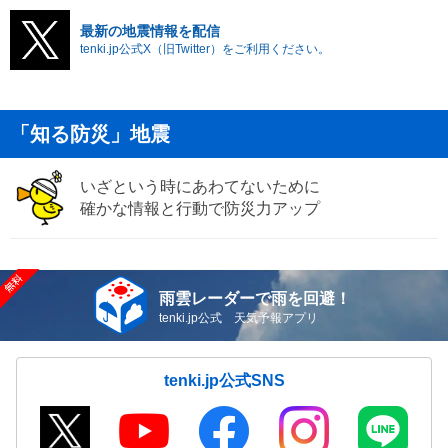
最新の地震情報を配信
tenki.jp公式X（旧Twitter）をご利用ください。
「知る防災」地震
いざという時にあわてないために
確かな情報と行動で防災力アップ
雨雲レーダーで雨を回避！
tenki.jp公式 天気予報アプリ
tenki.jp公式SNS