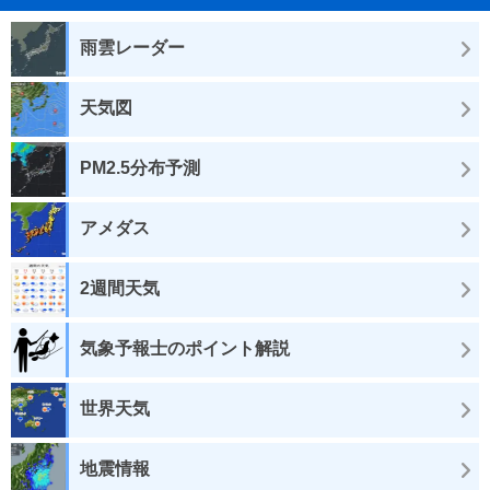
雨雲レーダー
天気図
PM2.5分布予測
アメダス
2週間天気
気象予報士のポイント解説
世界天気
地震情報