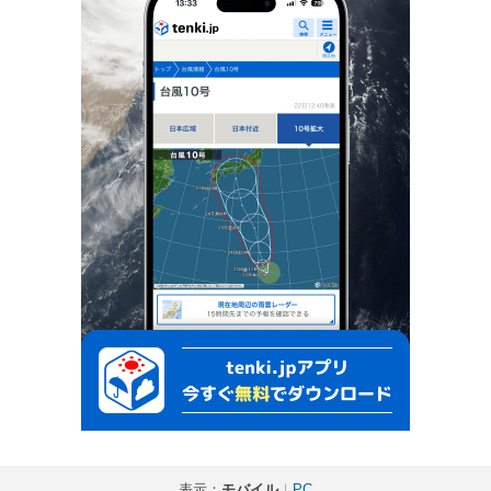
表示：
モバイル
｜
PC