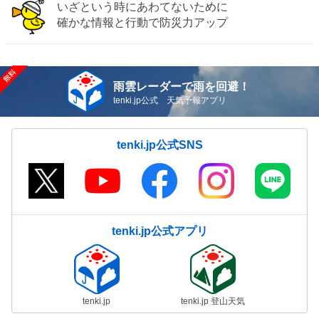
いざという時にあわてないために
確かな情報と行動で防災力アップ
雨雲レーダーで雨を回避！
tenki.jp公式 天気予報アプリ
tenki.jp公式SNS
tenki.jp公式アプリ
tenki.jp
tenki.jp 登山天気