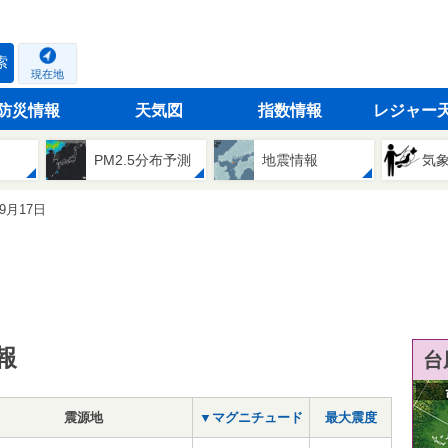
索
現在地
防災情報
天気図
指数情報
レジャー
PM2.5分布予測
地震情報
気
09月17日
報
台
震源地
▼マグニチュード
最大震度