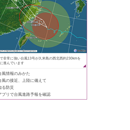
で非常に強い台風13号が久米島の西北西約230kmを
に進んでいます
台風情報のみかた
台風の接近、上陸に備えて
知る防災
アプリで台風進路予報を確認