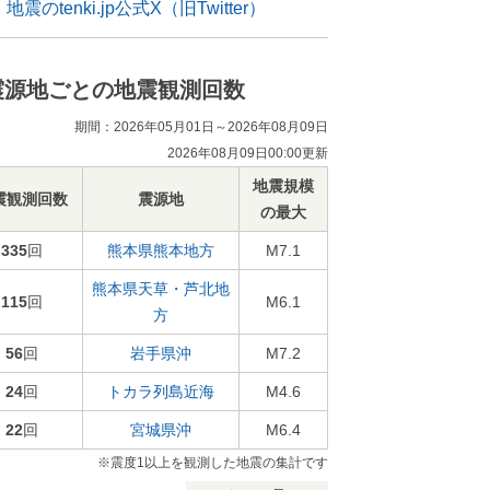
地震のtenki.jp公式X（旧Twitter）
震源地ごとの地震観測回数
期間：2026年05月01日～2026年08月09日
2026年08月09日00:00更新
地震規模
震観測回数
震源地
の最大
335
回
熊本県熊本地方
M7.1
熊本県天草・芦北地
115
回
M6.1
方
56
回
岩手県沖
M7.2
24
回
トカラ列島近海
M4.6
22
回
宮城県沖
M6.4
※震度1以上を観測した地震の集計です