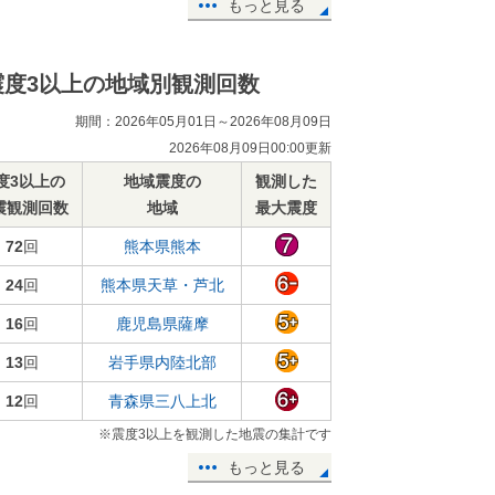
もっと見る
震度3以上の地域別観測回数
期間：2026年05月01日～2026年08月09日
2026年08月09日00:00更新
度3以上の
地域震度の
観測した
震観測回数
地域
最大震度
72
回
熊本県熊本
24
回
熊本県天草・芦北
16
回
鹿児島県薩摩
13
回
岩手県内陸北部
12
回
青森県三八上北
※震度3以上を観測した地震の集計です
もっと見る