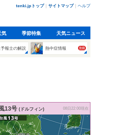
tenki.jpトップ
｜
サイトマップ
｜
ヘルプ
天気
季節特集
天気ニュース
象予報士の解説
熱中症情報
注目
風13号
(ドルフィン)
08日22:00現在