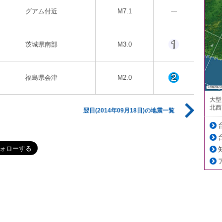
グアム付近
M7.1
---
茨城県南部
M3.0
福島県会津
M2.0
大型
北西
翌日(2014年09月18日)の地震一覧