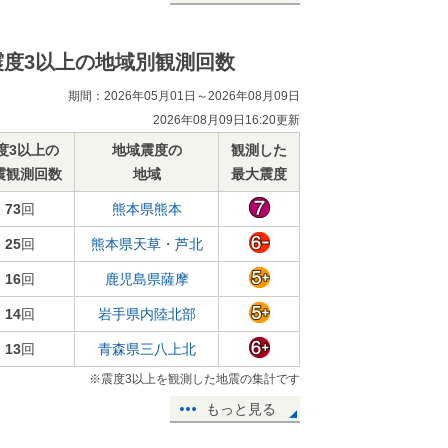
震度3以上の地域別観測回数
期間：2026年05月01日～2026年08月09日
2026年08月09日16:20更新
度3以上の
地域震度の
観測した
震観測回数
地域
最大震度
73
回
熊本県熊本
25
回
熊本県天草・芦北
16
回
鹿児島県薩摩
14
回
岩手県内陸北部
13
回
青森県三八上北
※震度3以上を観測した地震の集計です
もっと見る