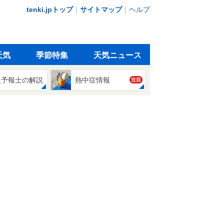
tenki.jpトップ
｜
サイトマップ
｜
ヘルプ
天気
季節特集
天気ニュース
象予報士の解説
熱中症情報
注目