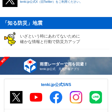
tenki.jp公式X（旧Twitter）をご利用ください。
「知る防災」地震
いざという時にあわてないために
確かな情報と行動で防災力アップ
雨雲レーダーで雨を回避！
tenki.jp公式 天気予報アプリ
tenki.jp公式SNS