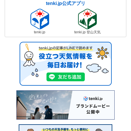
tenki.jp公式アプリ
tenki.jp
tenki.jp 登山天気