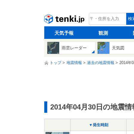
tenki.jp
検
天気予報
観測
雨雲レーダー
天気図
トップ
地震情報
過去の地震情報
2014年
2014年04月30日の地震情
▼発生時刻