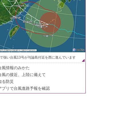
で強い台風13号が与論島付近を西に進んでいます
台風情報のみかた
台風の接近、上陸に備えて
知る防災
アプリで台風進路予報を確認