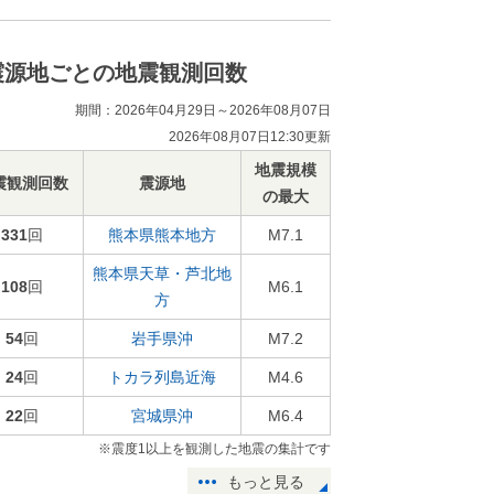
震源地ごとの地震観測回数
期間：2026年04月29日～2026年08月07日
2026年08月07日12:30更新
地震規模
震観測回数
震源地
の最大
331
回
熊本県熊本地方
M7.1
熊本県天草・芦北地
108
回
M6.1
方
54
回
岩手県沖
M7.2
24
回
トカラ列島近海
M4.6
22
回
宮城県沖
M6.4
※震度1以上を観測した地震の集計です
もっと見る