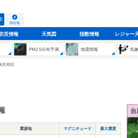
索
現在地
防災情報
天気図
指数情報
レジャー
PM2.5分布予測
地震情報
気
04月30日
報
台
震源地
マグニチュード
最大震度