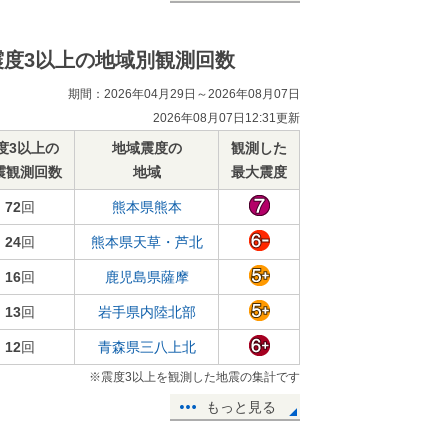
震度3以上の地域別観測回数
期間：2026年04月29日～2026年08月07日
2026年08月07日12:31更新
度3以上の
地域震度の
観測した
震観測回数
地域
最大震度
72
回
熊本県熊本
24
回
熊本県天草・芦北
16
回
鹿児島県薩摩
13
回
岩手県内陸北部
12
回
青森県三八上北
※震度3以上を観測した地震の集計です
もっと見る