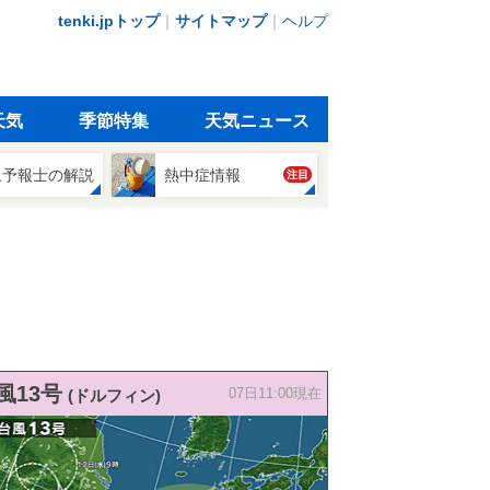
tenki.jpトップ
｜
サイトマップ
｜
ヘルプ
天気
季節特集
天気ニュース
象予報士の解説
熱中症情報
注目
風13号
(ドルフィン)
07日11:00現在