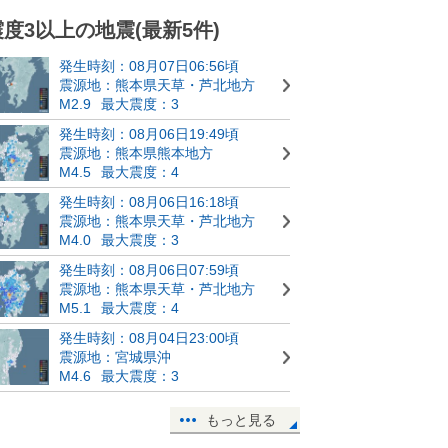
震度3以上の地震(最新5件)
発生時刻：08月07日06:56頃
震源地：熊本県天草・芦北地方
M2.9
最大震度：3
発生時刻：08月06日19:49頃
震源地：熊本県熊本地方
M4.5
最大震度：4
発生時刻：08月06日16:18頃
震源地：熊本県天草・芦北地方
M4.0
最大震度：3
発生時刻：08月06日07:59頃
震源地：熊本県天草・芦北地方
M5.1
最大震度：4
発生時刻：08月04日23:00頃
震源地：宮城県沖
M4.6
最大震度：3
もっと見る