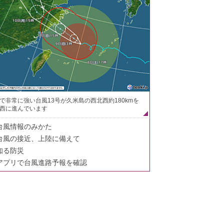
で非常に強い台風13号が久米島の西北西約180kmを
西に進んでいます
台風情報のみかた
台風の接近、上陸に備えて
知る防災
アプリで台風進路予報を確認