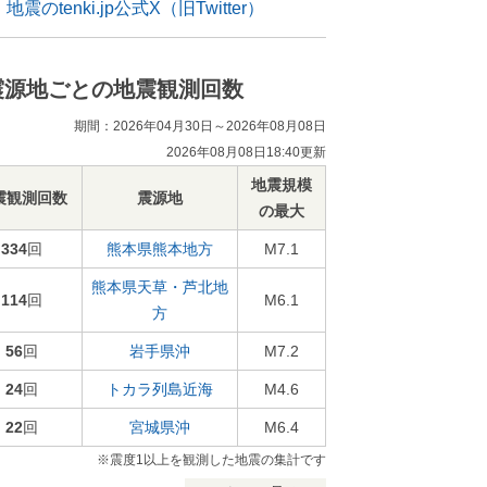
地震のtenki.jp公式X（旧Twitter）
震源地ごとの地震観測回数
期間：2026年04月30日～2026年08月08日
2026年08月08日18:40更新
地震規模
震観測回数
震源地
の最大
334
回
熊本県熊本地方
M7.1
熊本県天草・芦北地
114
回
M6.1
方
56
回
岩手県沖
M7.2
24
回
トカラ列島近海
M4.6
22
回
宮城県沖
M6.4
※震度1以上を観測した地震の集計です