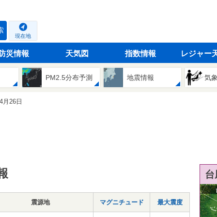
索
現在地
防災情報
天気図
指数情報
レジャー
PM2.5分布予測
地震情報
気
04月26日
報
台
震源地
マグニチュード
最大震度