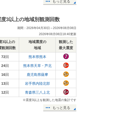
もっと見る
震度3以上の地域別観測回数
期間：2026年04月30日～2026年08月08日
2026年08月08日18:40更新
度3以上の
地域震度の
観測した
震観測回数
地域
最大震度
72
回
熊本県熊本
24
回
熊本県天草・芦北
16
回
鹿児島県薩摩
13
回
岩手県内陸北部
12
回
青森県三八上北
※震度3以上を観測した地震の集計です
もっと見る