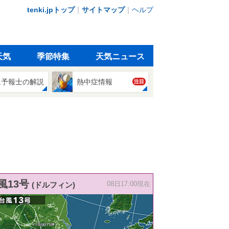
tenki.jpトップ
｜
サイトマップ
｜
ヘルプ
天気
季節特集
天気ニュース
象予報士の解説
熱中症情報
注目
風13号
(ドルフィン)
08日17:00現在