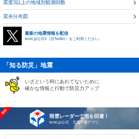
震度3以上の地域別観測回数
震央分布図
最新の地震情報を配信
tenki.jp公式X（旧Twitter）をご利用ください。
「知る防災」地震
いざという時にあわてないために
確かな情報と行動で防災力アップ
雨雲レーダーで雨を回避！
tenki.jp公式 天気予報アプリ