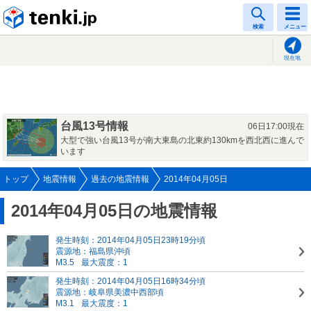
tenki.jp
検索
メニュー
現在地
台風13号情報
06日17:00現在
大型で強い台風13号が南大東島の北東約130kmを西北西に進んで
います
トップ
地震情報
過去の地震情報
2014年04月05日
2014年04月05日の地震情報
発生時刻：2014年04月05日23時19分頃
震源地：福島県沖頃
M3.5
最大震度：1
発生時刻：2014年04月05日16時34分頃
震源地：岐阜県美濃中西部頃
M3.1
最大震度：1