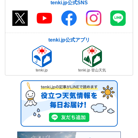
tenki.jp公式SNS
tenki.jp公式アプリ
tenki.jp
tenki.jp 登山天気