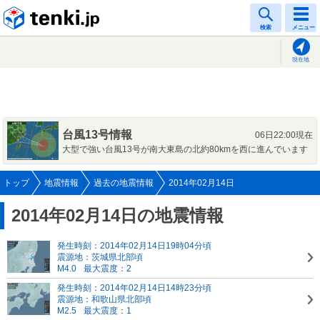
tenki.jp
検索
メニュー
現在地
台風13号情報
06日22:00現在
大型で強い台風13号が南大東島の北約80kmを西に進んでいます
トップ
地震情報
過去の地震情報
2014年02月14日
2014年02月14日の地震情報
発生時刻：2014年02月14日19時04分頃
震源地：茨城県北部頃
M4.0
最大震度：2
発生時刻：2014年02月14日14時23分頃
震源地：和歌山県北部頃
M2.5
最大震度：1