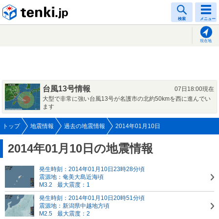
tenki.jp
検索
メニュー
現在地
台風13号情報
07日18:00現在
大型で非常に強い台風13号が名護市の北約50kmを西に進んでい
ます
トップ
地震情報
過去の地震情報
2014年01月10日
2014年01月10日の地震情報
発生時刻：2014年01月10日23時28分頃
震源地：奄美大島近海頃
M3.2
最大震度：1
発生時刻：2014年01月10日20時51分頃
震源地：新潟県中越地方頃
M2.5
最大震度：2