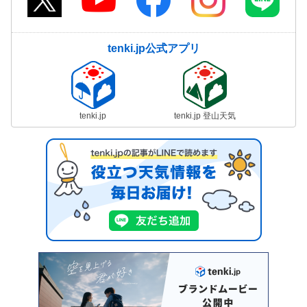
tenki.jp公式アプリ
tenki.jp
tenki.jp 登山天気