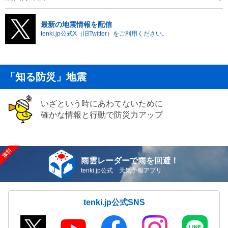
最新の地震情報を配信
tenki.jp公式X（旧Twitter）をご利用ください。
「知る防災」地震
いざという時にあわてないために
確かな情報と行動で防災力アップ
雨雲レーダーで雨を回避！
tenki.jp公式 天気予報アプリ
tenki.jp公式SNS