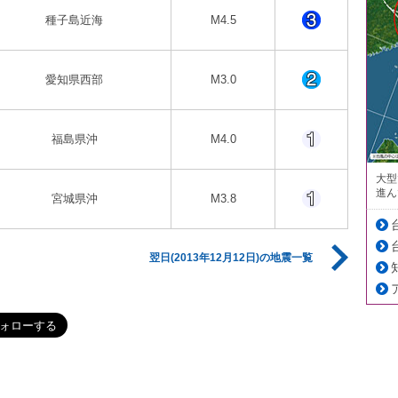
種子島近海
M4.5
愛知県西部
M3.0
福島県沖
M4.0
大型
進ん
宮城県沖
M3.8
翌日(2013年12月12日)の地震一覧