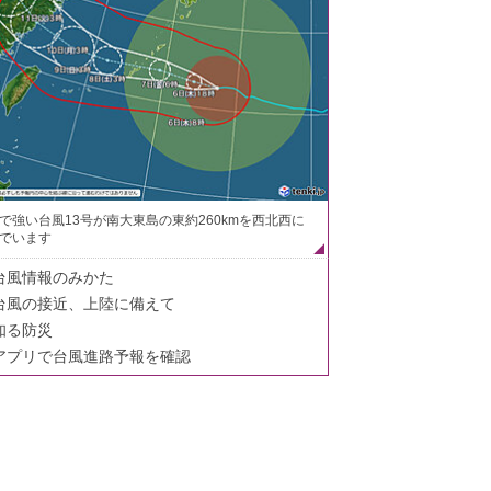
で強い台風13号が南大東島の東約260kmを西北西に
でいます
台風情報のみかた
台風の接近、上陸に備えて
知る防災
アプリで台風進路予報を確認