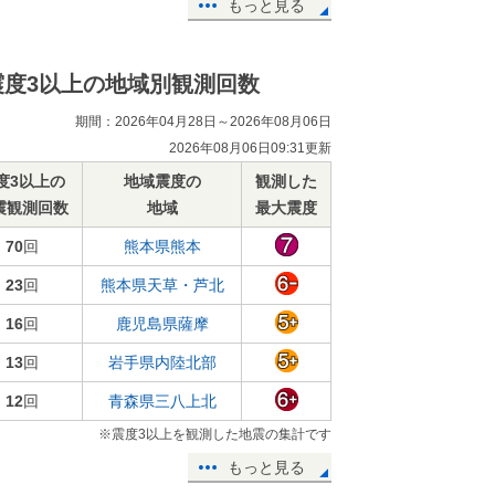
もっと見る
震度3以上の地域別観測回数
期間：2026年04月28日～2026年08月06日
2026年08月06日09:31更新
度3以上の
地域震度の
観測した
震観測回数
地域
最大震度
70
回
熊本県熊本
23
回
熊本県天草・芦北
16
回
鹿児島県薩摩
13
回
岩手県内陸北部
12
回
青森県三八上北
※震度3以上を観測した地震の集計です
もっと見る