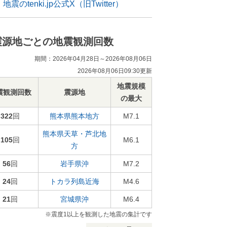
地震のtenki.jp公式X（旧Twitter）
震源地ごとの地震観測回数
期間：2026年04月28日～2026年08月06日
2026年08月06日09:30更新
地震規模
震観測回数
震源地
の最大
322
回
熊本県熊本地方
M7.1
熊本県天草・芦北地
105
回
M6.1
方
56
回
岩手県沖
M7.2
24
回
トカラ列島近海
M4.6
21
回
宮城県沖
M6.4
※震度1以上を観測した地震の集計です