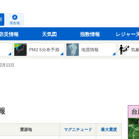
索
現在地
防災情報
天気図
指数情報
レジャー
PM2.5分布予測
地震情報
気
12月11日
報
台
震源地
マグニチュード
最大震度