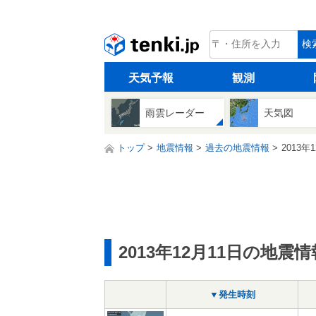
tenki.jp
検
天気予報
観測
雨雲レーダー
天気図
トップ
地震情報
過去の地震情報
2013年
2013年12月11日の地震情
▼発生時刻