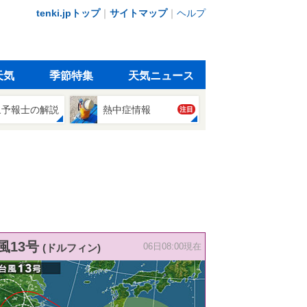
tenki.jpトップ
｜
サイトマップ
｜
ヘルプ
天気
季節特集
天気ニュース
象予報士の解説
熱中症情報
注目
風13号
(ドルフィン)
06日08:00現在