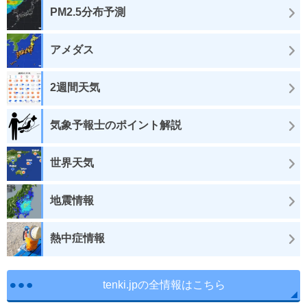
PM2.5分布予測
アメダス
2週間天気
気象予報士のポイント解説
世界天気
地震情報
熱中症情報
tenki.jpの全情報はこちら