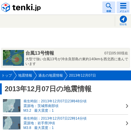
tenki.jp
検索
メニュー
現在地
台風13号情報
07日05:00現在
大型で強い台風13号が沖永良部島の東約140kmを西北西に進んで
います
トップ
地震情報
過去の地震情報
2013年12月07日
2013年12月07日の地震情報
発生時刻：2013年12月07日23時48分頃
震源地：茨城県南部頃
M3.2
最大震度：1
発生時刻：2013年12月07日22時14分頃
震源地：岩手県沖頃
M3.8
最大震度：1