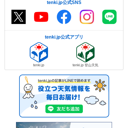
tenki.jp公式SNS
tenki.jp公式アプリ
tenki.jp
tenki.jp 登山天気