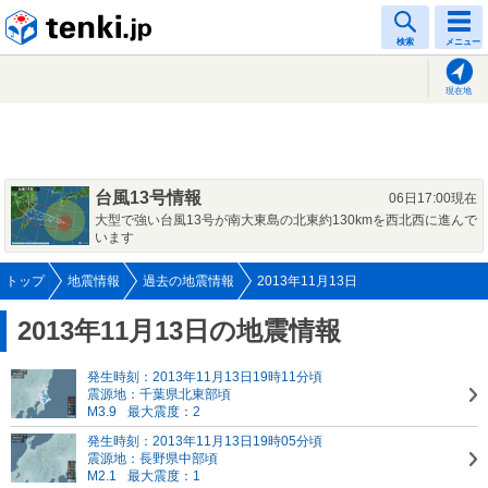
tenki.jp
検索
メニュー
現在地
台風13号情報
06日17:00現在
大型で強い台風13号が南大東島の北東約130kmを西北西に進んで
います
トップ
地震情報
過去の地震情報
2013年11月13日
2013年11月13日の地震情報
発生時刻：2013年11月13日19時11分頃
震源地：千葉県北東部頃
M3.9
最大震度：2
発生時刻：2013年11月13日19時05分頃
震源地：長野県中部頃
M2.1
最大震度：1