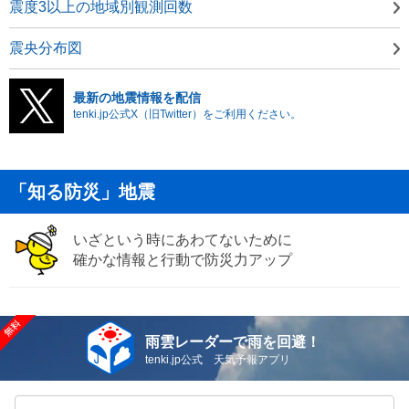
震度3以上の地域別観測回数
震央分布図
最新の地震情報を配信
tenki.jp公式X（旧Twitter）をご利用ください。
「知る防災」地震
いざという時にあわてないために
確かな情報と行動で防災力アップ
雨雲レーダーで雨を回避！
tenki.jp公式 天気予報アプリ