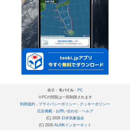
表示：
モバイル
｜
PC
※PCの閲覧は一部制限されます
利用規約
-
プライバシーポリシー
-
クッキーポリシー
広告掲載
-
お問い合わせ
-
ヘルプ
(C) 2026
日本気象協会
(C) 2026
ALiNKインターネット