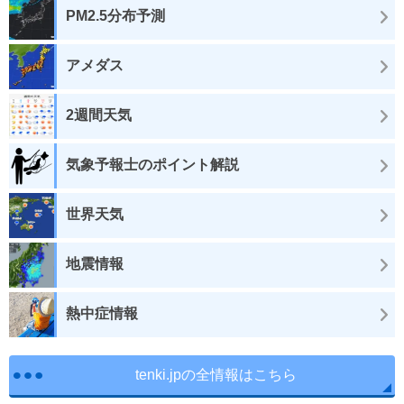
PM2.5分布予測
アメダス
2週間天気
気象予報士のポイント解説
世界天気
地震情報
熱中症情報
tenki.jpの全情報はこちら