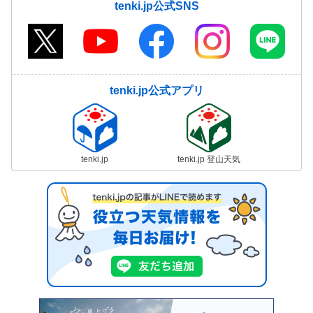
tenki.jp公式SNS
tenki.jp公式アプリ
tenki.jp
tenki.jp 登山天気