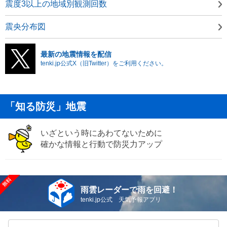
震度3以上の地域別観測回数
震央分布図
最新の地震情報を配信
tenki.jp公式X（旧Twitter）をご利用ください。
「知る防災」地震
いざという時にあわてないために
確かな情報と行動で防災力アップ
雨雲レーダーで雨を回避！
tenki.jp公式 天気予報アプリ