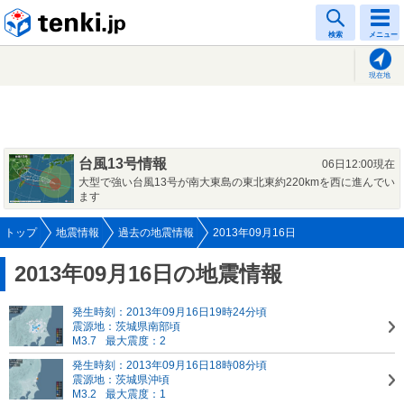
tenki.jp
検索
メニュー
現在地
台風13号情報
06日12:00現在
大型で強い台風13号が南大東島の東北東約220kmを西に進んでい
ます
トップ
地震情報
過去の地震情報
2013年09月16日
2013年09月16日の地震情報
発生時刻：2013年09月16日19時24分頃
震源地：茨城県南部頃
M3.7
最大震度：2
発生時刻：2013年09月16日18時08分頃
震源地：茨城県沖頃
M3.2
最大震度：1