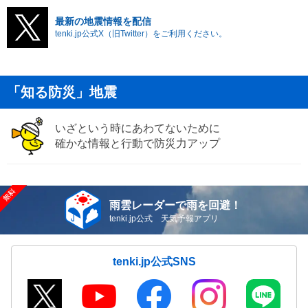
最新の地震情報を配信
tenki.jp公式X（旧Twitter）をご利用ください。
「知る防災」地震
いざという時にあわてないために
確かな情報と行動で防災力アップ
雨雲レーダーで雨を回避！
tenki.jp公式 天気予報アプリ
tenki.jp公式SNS