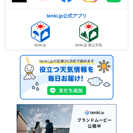
tenki.jp公式アプリ
tenki.jp
tenki.jp 登山天気