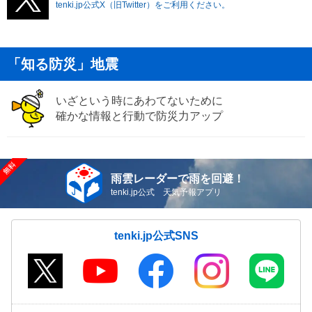
tenki.jp公式X（旧Twitter）をご利用ください。
「知る防災」地震
いざという時にあわてないために
確かな情報と行動で防災力アップ
雨雲レーダーで雨を回避！
tenki.jp公式 天気予報アプリ
tenki.jp公式SNS