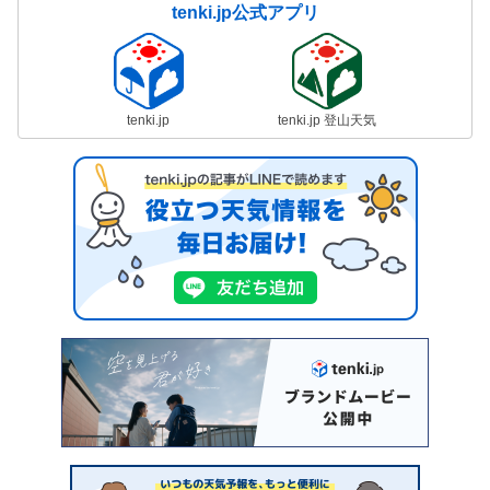
tenki.jp公式アプリ
tenki.jp
tenki.jp 登山天気