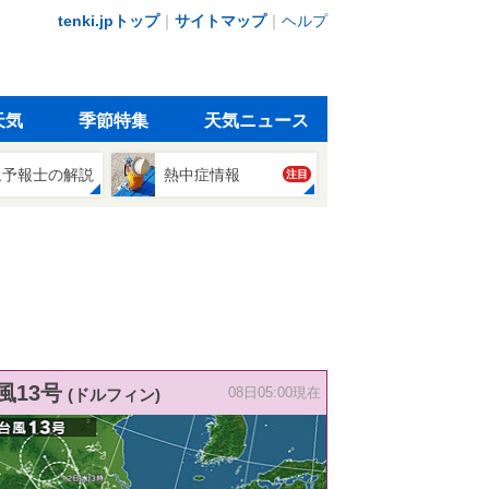
tenki.jpトップ
｜
サイトマップ
｜
ヘルプ
天気
季節特集
天気ニュース
象予報士の解説
熱中症情報
注目
風13号
(ドルフィン)
08日05:00現在