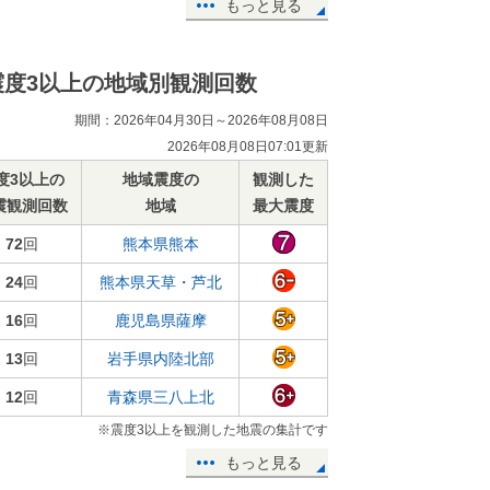
もっと見る
震度3以上の地域別観測回数
期間：2026年04月30日～2026年08月08日
2026年08月08日07:01更新
度3以上の
地域震度の
観測した
震観測回数
地域
最大震度
72
回
熊本県熊本
24
回
熊本県天草・芦北
16
回
鹿児島県薩摩
13
回
岩手県内陸北部
12
回
青森県三八上北
※震度3以上を観測した地震の集計です
もっと見る