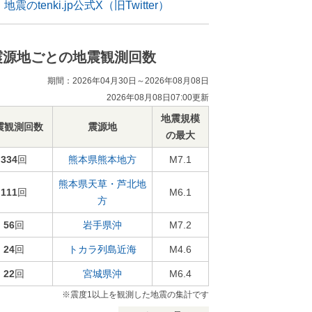
地震のtenki.jp公式X（旧Twitter）
震源地ごとの地震観測回数
期間：2026年04月30日～2026年08月08日
2026年08月08日07:00更新
地震規模
震観測回数
震源地
の最大
334
回
熊本県熊本地方
M7.1
熊本県天草・芦北地
111
回
M6.1
方
56
回
岩手県沖
M7.2
24
回
トカラ列島近海
M4.6
22
回
宮城県沖
M6.4
※震度1以上を観測した地震の集計です