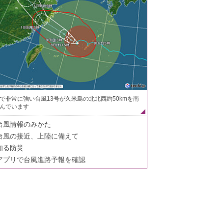
で非常に強い台風13号が久米島の北北西約50kmを南
んでいます
台風情報のみかた
台風の接近、上陸に備えて
知る防災
アプリで台風進路予報を確認