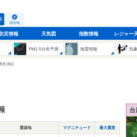
索
現在地
防災情報
天気図
指数情報
レジャー
PM2.5分布予測
地震情報
気
08月18日
報
台
震源地
マグニチュード
最大震度