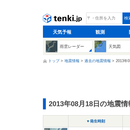
tenki.jp
検
天気予報
観測
雨雲レーダー
天気図
トップ
地震情報
過去の地震情報
2013年
2013年08月18日の地震情
▼発生時刻