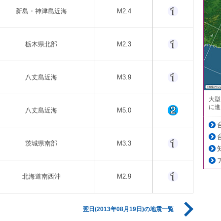
新島・神津島近海
M2.4
栃木県北部
M2.3
八丈島近海
M3.9
大型
に進
八丈島近海
M5.0
茨城県南部
M3.3
北海道南西沖
M2.9
翌日(2013年08月19日)の地震一覧