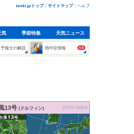
tenki.jpトップ
｜
サイトマップ
｜
ヘルプ
天気
季節特集
天気ニュース
象予報士の解説
熱中症情報
注目
風13号
(ドルフィン)
07日01:00現在