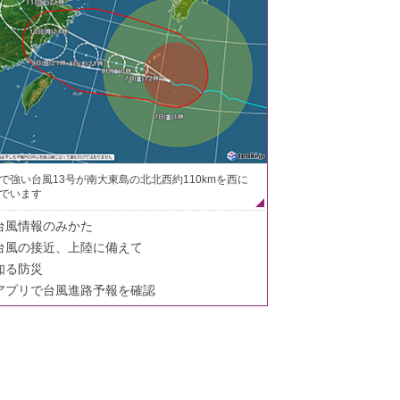
で強い台風13号が南大東島の北北西約110kmを西に
でいます
台風情報のみかた
台風の接近、上陸に備えて
知る防災
アプリで台風進路予報を確認