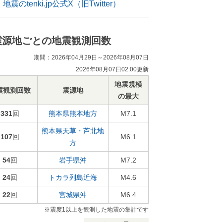
地震のtenki.jp公式X（旧Twitter）
震源地ごとの地震観測回数
期間：2026年04月29日～2026年08月07日
2026年08月07日02:00更新
地震規模
震観測回数
震源地
の最大
331
回
熊本県熊本地方
M7.1
熊本県天草・芦北地
107
回
M6.1
方
54
回
岩手県沖
M7.2
24
回
トカラ列島近海
M4.6
22
回
宮城県沖
M6.4
※震度1以上を観測した地震の集計です