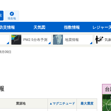
索
現在地
防災情報
天気図
指数情報
レジャー
PM2.5分布予測
地震情報
気
08月09日
報
台
震源地
▲マグニチュード
最大震度