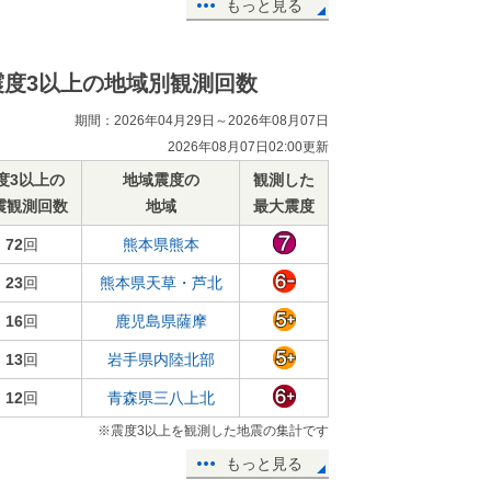
もっと見る
震度3以上の地域別観測回数
期間：2026年04月29日～2026年08月07日
2026年08月07日02:00更新
度3以上の
地域震度の
観測した
震観測回数
地域
最大震度
72
回
熊本県熊本
23
回
熊本県天草・芦北
16
回
鹿児島県薩摩
13
回
岩手県内陸北部
12
回
青森県三八上北
※震度3以上を観測した地震の集計です
もっと見る