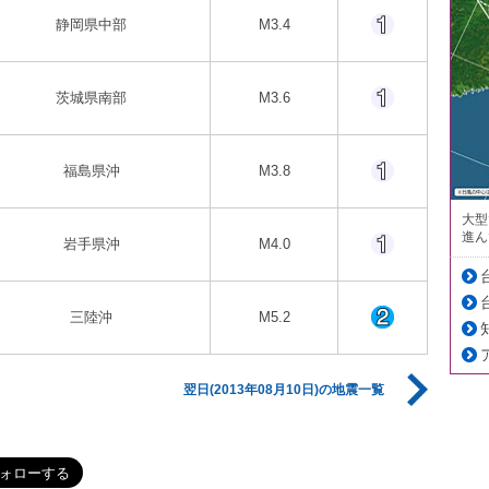
静岡県中部
M3.4
茨城県南部
M3.6
福島県沖
M3.8
大型
進ん
岩手県沖
M4.0
三陸沖
M5.2
翌日(2013年08月10日)の地震一覧