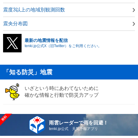
震度3以上の地域別観測回数
震央分布図
最新の地震情報を配信
tenki.jp公式X（旧Twitter）をご利用ください。
「知る防災」地震
いざという時にあわてないために
確かな情報と行動で防災力アップ
雨雲レーダーで雨を回避！
tenki.jp公式 天気予報アプリ