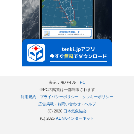
表示：
モバイル
｜
PC
※PCの閲覧は一部制限されます
利用規約
-
プライバシーポリシー
-
クッキーポリシー
広告掲載
-
お問い合わせ
-
ヘルプ
(C) 2026
日本気象協会
(C) 2026
ALiNKインターネット