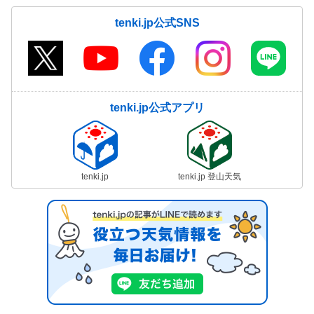
tenki.jp公式SNS
tenki.jp公式アプリ
tenki.jp
tenki.jp 登山天気