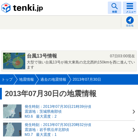
tenki.jp
検索
メニュー
現在地
台風13号情報
07日03:00現在
大型で強い台風13号が南大東島の北北西約150kmを西に進んでい
ます
トップ
地震情報
過去の地震情報
2013年07月30日
2013年07月30日の地震情報
発生時刻：2013年07月30日21時39分頃
震源地：茨城県南部頃
M3.6
最大震度：2
発生時刻：2013年07月30日20時32分頃
震源地：岩手県沿岸北部頃
M3.7
最大震度：1