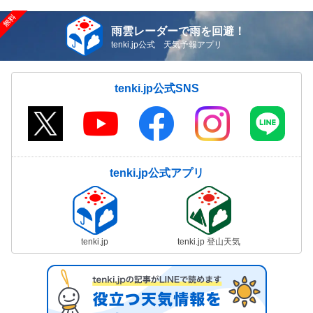
雨雲レーダーで雨を回避！
tenki.jp公式 天気予報アプリ
tenki.jp公式SNS
tenki.jp公式アプリ
tenki.jp
tenki.jp 登山天気