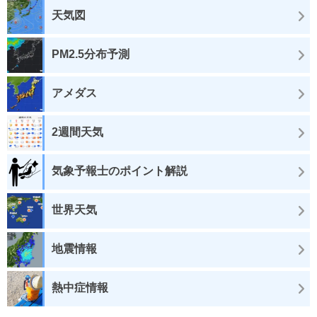
天気図
PM2.5分布予測
アメダス
2週間天気
気象予報士のポイント解説
世界天気
地震情報
熱中症情報