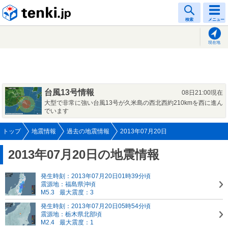
tenki.jp
検索
メニュー
現在地
台風13号情報
08日21:00現在
大型で非常に強い台風13号が久米島の西北西約210kmを西に進ん
でいます
トップ
地震情報
過去の地震情報
2013年07月20日
2013年07月20日の地震情報
発生時刻：2013年07月20日01時39分頃
震源地：福島県沖頃
M5.3
最大震度：3
発生時刻：2013年07月20日05時54分頃
震源地：栃木県北部頃
M2.4
最大震度：1