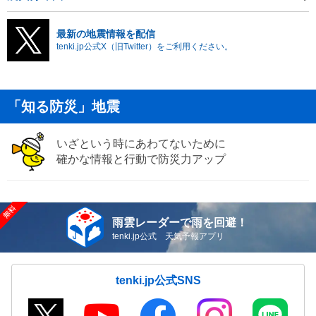
最新の地震情報を配信
tenki.jp公式X（旧Twitter）をご利用ください。
「知る防災」地震
いざという時にあわてないために
確かな情報と行動で防災力アップ
雨雲レーダーで雨を回避！
tenki.jp公式 天気予報アプリ
tenki.jp公式SNS