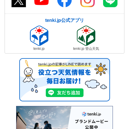
tenki.jp公式アプリ
tenki.jp
tenki.jp 登山天気