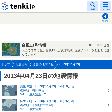
tenki.jp
検索
メニュー
現在地
台風13号情報
08日08:00現在
大型で非常に強い台風13号が久米島の北西約100kmを西北西に進
んでいます
トップ
地震情報
過去の地震情報
2013年04月23日
2013年04月23日の地震情報
発生時刻：2013年04月23日02時50分頃
震源地：浦河沖頃
M4.3
最大震度：2
発生時刻：2013年04月23日04時26分頃
震源地：十勝地方中部頃
M3.3
最大震度：1