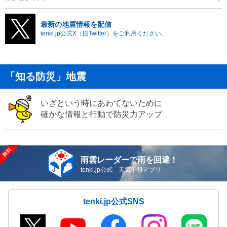
最新の地震情報を配信
tenki.jp公式X（旧Twitter）をご利用ください。
「知る防災」地震
いざという時にあわてないために
確かな情報と行動で防災力アップ
雨雲レーダーで雨を回避！
tenki.jp公式 天気予報アプリ
tenki.jp公式SNS