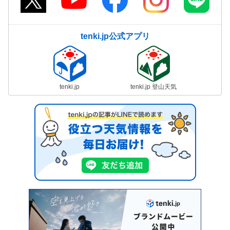
tenki.jp公式アプリ
tenki.jp
tenki.jp 登山天気