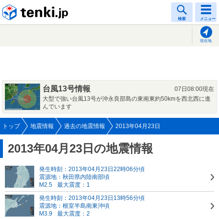
tenki.jp
検索
メニュー
現在地
台風13号情報
07日08:00現在
大型で強い台風13号が沖永良部島の東南東約50kmを西北西に進
んでいます
トップ
地震情報
過去の地震情報
2013年04月23日
2013年04月23日の地震情報
発生時刻：2013年04月23日22時06分頃
震源地：秋田県内陸南部頃
M2.5
最大震度：1
発生時刻：2013年04月23日13時56分頃
震源地：根室半島南東沖頃
M3.9
最大震度：2