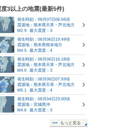
震度3以上の地震(最新5件)
発生時刻：08月07日06:56頃
震源地：熊本県天草・芦北地方
M2.9
最大震度：3
発生時刻：08月06日19:49頃
震源地：熊本県熊本地方
M4.5
最大震度：4
発生時刻：08月06日16:18頃
震源地：熊本県天草・芦北地方
M4.0
最大震度：3
発生時刻：08月06日07:59頃
震源地：熊本県天草・芦北地方
M5.1
最大震度：4
発生時刻：08月04日23:00頃
震源地：宮城県沖
M4.6
最大震度：3
もっと見る