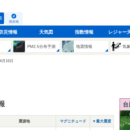
索
現在地
防災情報
天気図
指数情報
レジャー
PM2.5分布予測
地震情報
気
04月16日
報
台
震源地
マグニチュード
▼最大震度