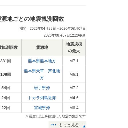
震源地ごとの地震観測回数
期間：2026年04月29日～2026年08月07日
2026年08月07日12:20更新
地震規模
震観測回数
震源地
の最大
331
回
熊本県熊本地方
M7.1
熊本県天草・芦北地
108
回
M6.1
方
54
回
岩手県沖
M7.2
24
回
トカラ列島近海
M4.6
22
回
宮城県沖
M6.4
※震度1以上を観測した地震の集計です
もっと見る