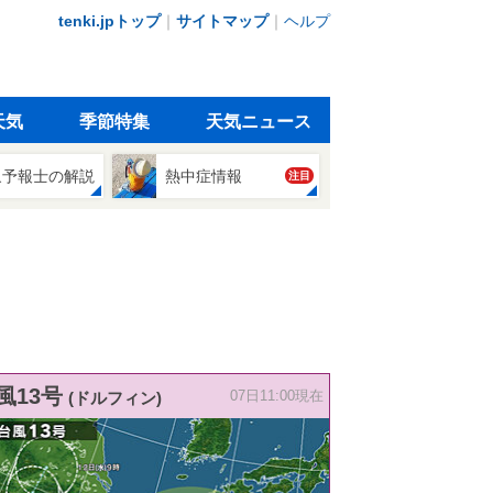
tenki.jpトップ
｜
サイトマップ
｜
ヘルプ
天気
季節特集
天気ニュース
象予報士の解説
熱中症情報
注目
風13号
(ドルフィン)
07日11:00現在