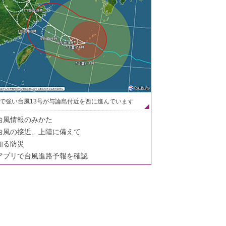
で強い台風13号が与論島付近を西に進んでいます
台風情報のみかた
台風の接近、上陸に備えて
知る防災
アプリで台風進路予報を確認