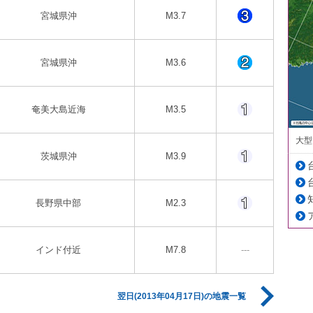
宮城県沖
M3.7
宮城県沖
M3.6
奄美大島近海
M3.5
大型
茨城県沖
M3.9
長野県中部
M2.3
インド付近
M7.8
---
翌日(2013年04月17日)の地震一覧