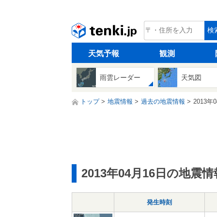
tenki.jp
検
天気予報
観測
雨雲レーダー
天気図
トップ
地震情報
過去の地震情報
2013年
2013年04月16日の地震情
発生時刻