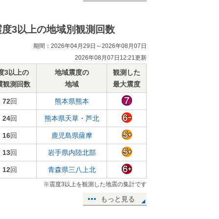
震度3以上の地域別観測回数
期間：2026年04月29日～2026年08月07日
2026年08月07日12:21更新
度3以上の
地域震度の
観測した
震観測回数
地域
最大震度
72
回
熊本県熊本
24
回
熊本県天草・芦北
16
回
鹿児島県薩摩
13
回
岩手県内陸北部
12
回
青森県三八上北
※震度3以上を観測した地震の集計です
もっと見る