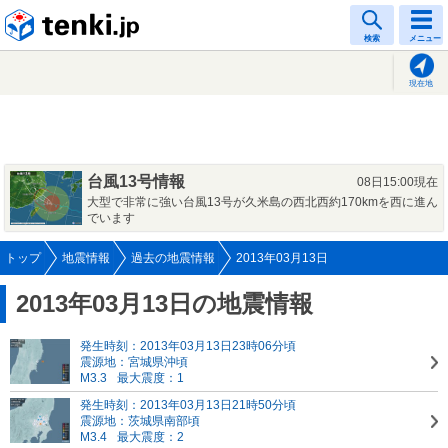
tenki.jp
検索
メニュー
現在地
台風13号情報
08日15:00現在
大型で非常に強い台風13号が久米島の西北西約170kmを西に進ん
でいます
トップ
地震情報
過去の地震情報
2013年03月13日
2013年03月13日の地震情報
発生時刻：2013年03月13日23時06分頃
震源地：宮城県沖頃
M3.3
最大震度：1
発生時刻：2013年03月13日21時50分頃
震源地：茨城県南部頃
M3.4
最大震度：2