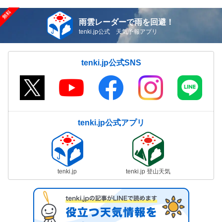
雨雲レーダーで雨を回避！
tenki.jp公式 天気予報アプリ
tenki.jp公式SNS
tenki.jp公式アプリ
tenki.jp
tenki.jp 登山天気