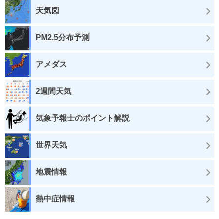
天気図
PM2.5分布予測
アメダス
2週間天気
気象予報士のポイント解説
世界天気
地震情報
熱中症情報