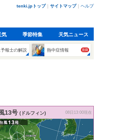
tenki.jpトップ
｜
サイトマップ
｜
ヘルプ
天気
季節特集
天気ニュース
象予報士の解説
熱中症情報
注目
風13号
(ドルフィン)
08日13:00現在