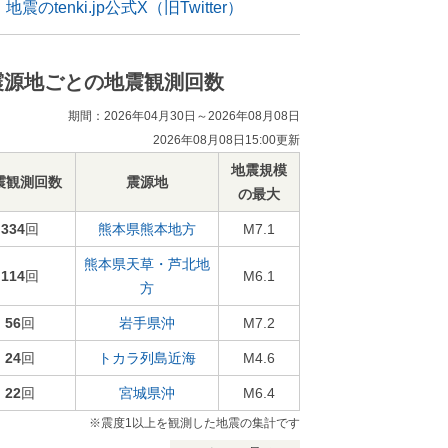
地震のtenki.jp公式X（旧Twitter）
震源地ごとの地震観測回数
期間：2026年04月30日～2026年08月08日
2026年08月08日15:00更新
地震規模
震観測回数
震源地
の最大
334
回
熊本県熊本地方
M7.1
熊本県天草・芦北地
114
回
M6.1
方
56
回
岩手県沖
M7.2
24
回
トカラ列島近海
M4.6
22
回
宮城県沖
M6.4
※震度1以上を観測した地震の集計です