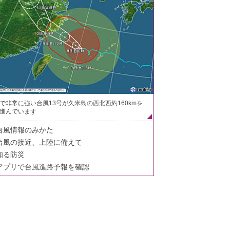
で非常に強い台風13号が久米島の西北西約160kmを
進んでいます
台風情報のみかた
台風の接近、上陸に備えて
知る防災
アプリで台風進路予報を確認