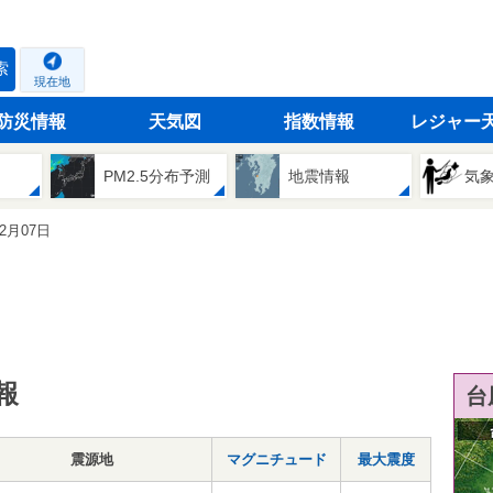
索
現在地
防災情報
天気図
指数情報
レジャー
PM2.5分布予測
地震情報
気
12月07日
報
台
震源地
マグニチュード
最大震度