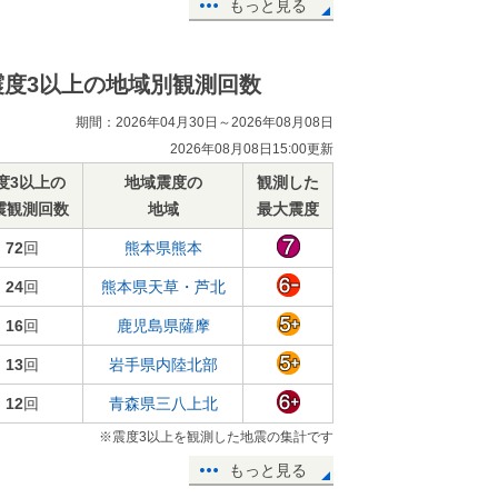
もっと見る
震度3以上の地域別観測回数
期間：2026年04月30日～2026年08月08日
2026年08月08日15:00更新
度3以上の
地域震度の
観測した
震観測回数
地域
最大震度
72
回
熊本県熊本
24
回
熊本県天草・芦北
16
回
鹿児島県薩摩
13
回
岩手県内陸北部
12
回
青森県三八上北
※震度3以上を観測した地震の集計です
もっと見る