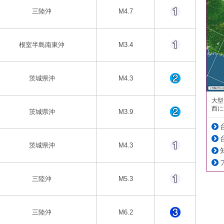
三陸沖
M4.7
根室半島南東沖
M3.4
茨城県沖
M4.3
大型
西に
茨城県沖
M3.9
茨城県沖
M4.3
三陸沖
M5.3
三陸沖
M6.2