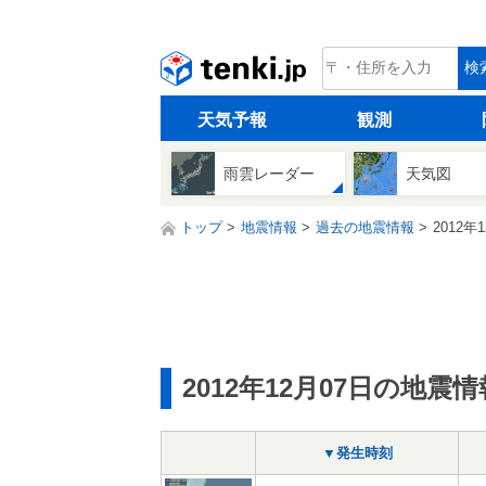
tenki.jp
検
天気予報
観測
雨雲レーダー
天気図
トップ
地震情報
過去の地震情報
2012年
2012年12月07日の地震情
▼発生時刻