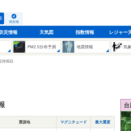
索
現在地
防災情報
天気図
指数情報
レジャー
PM2.5分布予測
地震情報
気
12月05日
報
台
震源地
マグニチュード
最大震度