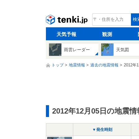
tenki.jp
検
天気予報
観測
雨雲レーダー
天気図
トップ
地震情報
過去の地震情報
2012年
2012年12月05日の地震情
▼発生時刻