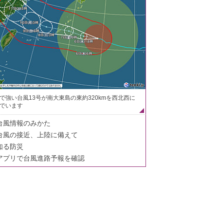
で強い台風13号が南大東島の東約320kmを西北西に
でいます
台風情報のみかた
台風の接近、上陸に備えて
知る防災
アプリで台風進路予報を確認