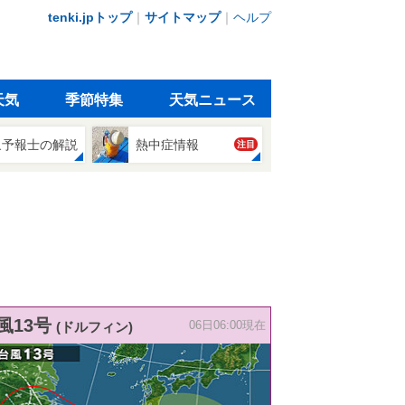
tenki.jpトップ
｜
サイトマップ
｜
ヘルプ
天気
季節特集
天気ニュース
象予報士の解説
熱中症情報
注目
風13号
(ドルフィン)
06日06:00現在