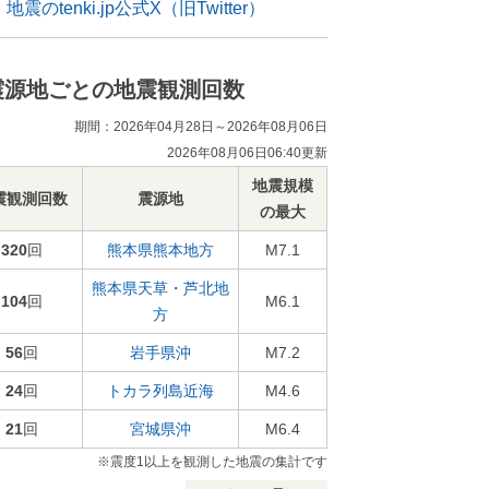
地震のtenki.jp公式X（旧Twitter）
震源地ごとの地震観測回数
期間：2026年04月28日～2026年08月06日
2026年08月06日06:40更新
地震規模
震観測回数
震源地
の最大
320
回
熊本県熊本地方
M7.1
熊本県天草・芦北地
104
回
M6.1
方
56
回
岩手県沖
M7.2
24
回
トカラ列島近海
M4.6
21
回
宮城県沖
M6.4
※震度1以上を観測した地震の集計です