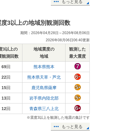
もっと見る
震度3以上の地域別観測回数
期間：2026年04月28日～2026年08月06日
2026年08月06日06:40更新
度3以上の
地域震度の
観測した
震観測回数
地域
最大震度
69
回
熊本県熊本
22
回
熊本県天草・芦北
15
回
鹿児島県薩摩
13
回
岩手県内陸北部
12
回
青森県三八上北
※震度3以上を観測した地震の集計です
もっと見る