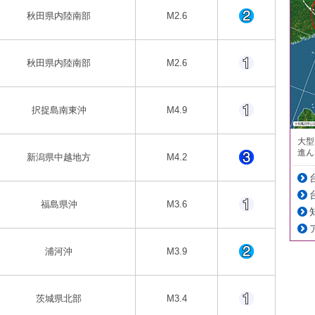
秋田県内陸南部
M2.6
秋田県内陸南部
M2.6
択捉島南東沖
M4.9
大型
進ん
新潟県中越地方
M4.2
福島県沖
M3.6
浦河沖
M3.9
茨城県北部
M3.4