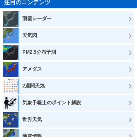
注目のコンテンツ
雨雲レーダー
天気図
PM2.5分布予測
アメダス
2週間天気
気象予報士のポイント解説
世界天気
地震情報