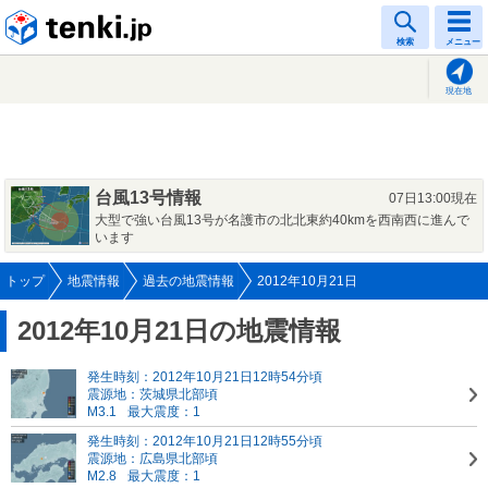
tenki.jp
検索
メニュー
現在地
台風13号情報
07日13:00現在
大型で強い台風13号が名護市の北北東約40kmを西南西に進んで
います
トップ
地震情報
過去の地震情報
2012年10月21日
2012年10月21日の地震情報
発生時刻：2012年10月21日12時54分頃
震源地：茨城県北部頃
M3.1
最大震度：1
発生時刻：2012年10月21日12時55分頃
震源地：広島県北部頃
M2.8
最大震度：1