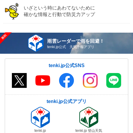
いざという時にあわてないために
確かな情報と行動で防災力アップ
雨雲レーダーで雨を回避！
tenki.jp公式 天気予報アプリ
tenki.jp公式SNS
tenki.jp公式アプリ
tenki.jp
tenki.jp 登山天気