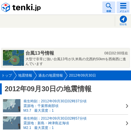
tenki.jp
検索
メニュー
現在地
台風13号情報
08日02:00現在
大型で非常に強い台風13号が久米島の北西約50kmを西南西に進
んでいます
トップ
地震情報
過去の地震情報
2012年09月30日
2012年09月30日の地震情報
発生時刻：2012年09月30日02時37分頃
震源地：千葉県南部頃
M3.7
最大震度：1
発生時刻：2012年09月30日02時57分頃
震源地：新島・神津島近海頃
M2.1
最大震度：1