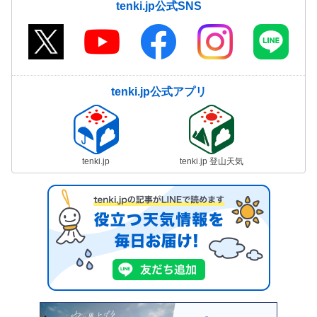
tenki.jp公式SNS
tenki.jp公式アプリ
tenki.jp
tenki.jp 登山天気