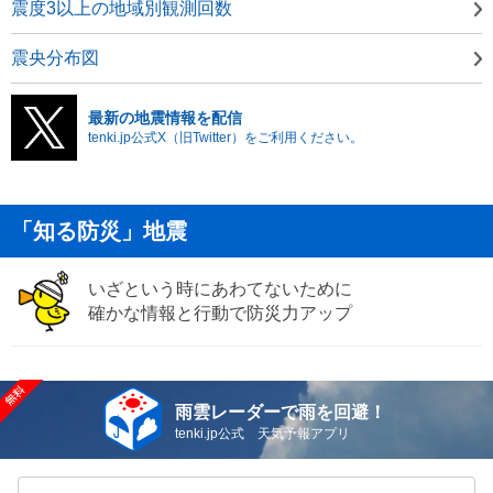
震度3以上の地域別観測回数
震央分布図
最新の地震情報を配信
tenki.jp公式X（旧Twitter）をご利用ください。
「知る防災」地震
いざという時にあわてないために
確かな情報と行動で防災力アップ
雨雲レーダーで雨を回避！
tenki.jp公式 天気予報アプリ