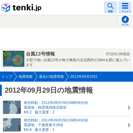
tenki.jp
検索
メニュー
現在地
台風13号情報
07日01:00現在
大型で強い台風13号が南大東島の北北西約110kmを西に進んでい
ます
トップ
地震情報
過去の地震情報
2012年09月29日
2012年09月29日の地震情報
発生時刻：2012年09月29日06時56分頃
震源地：秋田県内陸北部頃
M3.2
最大震度：2
発生時刻：2012年09月29日16時34分頃
震源地：千葉県東方沖頃
M3.8
最大震度：1