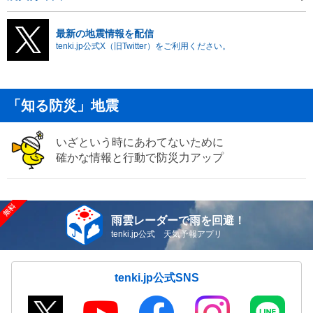
最新の地震情報を配信
tenki.jp公式X（旧Twitter）をご利用ください。
「知る防災」地震
いざという時にあわてないために
確かな情報と行動で防災力アップ
雨雲レーダーで雨を回避！
tenki.jp公式 天気予報アプリ
tenki.jp公式SNS