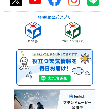
tenki.jp公式アプリ
tenki.jp
tenki.jp 登山天気