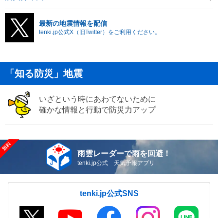
最新の地震情報を配信
tenki.jp公式X（旧Twitter）をご利用ください。
「知る防災」地震
いざという時にあわてないために
確かな情報と行動で防災力アップ
雨雲レーダーで雨を回避！
tenki.jp公式 天気予報アプリ
tenki.jp公式SNS