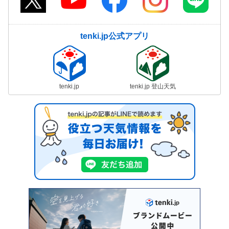
tenki.jp公式アプリ
tenki.jp
tenki.jp 登山天気