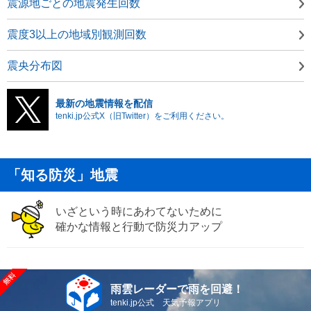
震源地ごとの地震発生回数
震度3以上の地域別観測回数
震央分布図
最新の地震情報を配信
tenki.jp公式X（旧Twitter）をご利用ください。
「知る防災」地震
いざという時にあわてないために
確かな情報と行動で防災力アップ
雨雲レーダーで雨を回避！
tenki.jp公式 天気予報アプリ