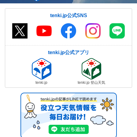
tenki.jp公式SNS
tenki.jp公式アプリ
tenki.jp
tenki.jp 登山天気