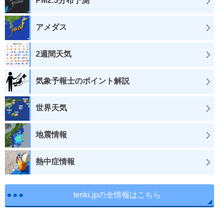
PM2.5分布予測
アメダス
2週間天気
気象予報士のポイント解説
世界天気
地震情報
熱中症情報
tenki.jpの全情報はこちら