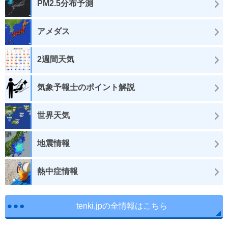
PM2.5分布予測
アメダス
2週間天気
気象予報士のポイント解説
世界天気
地震情報
熱中症情報
tenki.jpの全情報はこちら