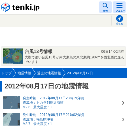
tenki.jp
検索
メニュー
現在地
台風13号情報
06日14:00現在
大型で強い台風13号が南大東島の東北東約190kmを西北西に進ん
でいます
トップ
地震情報
過去の地震情報
2012年08月17日
2012年08月17日の地震情報
発生時刻：2012年08月17日23時19分頃
震源地：トカラ列島近海頃
M2.6
最大震度：1
発生時刻：2012年08月17日21時02分頃
震源地：福島県沖頃
M3.7
最大震度：1