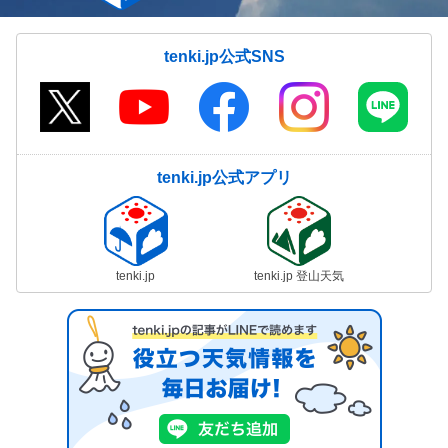
tenki.jp公式SNS
tenki.jp公式アプリ
tenki.jp
tenki.jp 登山天気